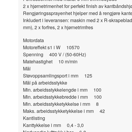
2 x hjørnetrimenhet for perfekt finish av kantbåndshj
Rengjøringssprayenhet hjelper med å rengjøre kanten 
Inkludert i leveransen: maskin med 2 x R-skrapebla
mm), 2 x forfres, 2 x hjørnetrimfres
Motordata
Motoreffekt s1 i W 10570
Spenning 400 V / (50-60Hz)
Matehastighet 10 m/min
Mål
Støvoppsamlingsport i mm 125
Mål på arbeidsstykke
Min. arbeidsstykkelengde i mm 100
Min. arbeidsstykkebredde i mm 100
Min. arbeidsstykketykkelse i mm 8
Maks. arbeidsstykketykkelse i mm 42
Kantlisting
Kanttykkelse i mm 0,4 - 3,0