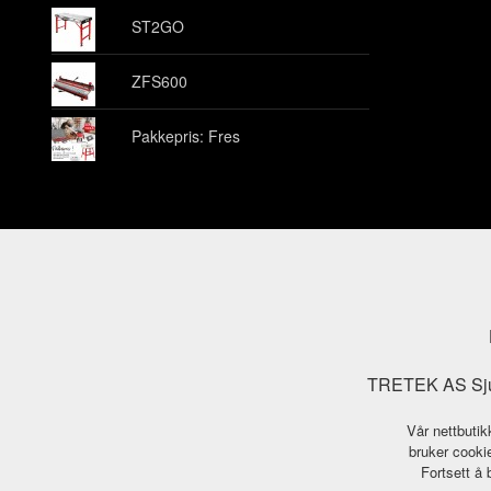
ST2GO
ZFS600
Pakkepris: Fres
TRETEK AS Sjuk
Vår nettbutik
bruker cookie
Fortsett å