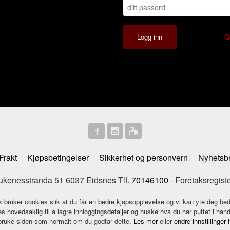
G
Frakt
Kjøpsbetingelser
Sikkerhet og personvern
Nyhetsb
enesstranda 51 6037 Eidsnes Tlf.
70146100
- Foretaksregist
k bruker cookies slik at du får en bedre kjøpsopplevelse og vi kan yte deg bed
s hovedsaklig til å lagre innloggingsdetaljer og huske hva du har puttet i han
 bruke siden som normalt om du godtar dette.
Les mer
eller
endre innstillinger 