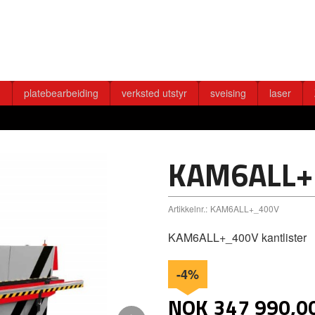
g
platebearbeiding
verksted utstyr
sveising
laser
KAM6ALL+
Artikkelnr.:
KAM6ALL+_400V
KAM6ALL+_400V kantlister
-4%
NOK
347 990,0