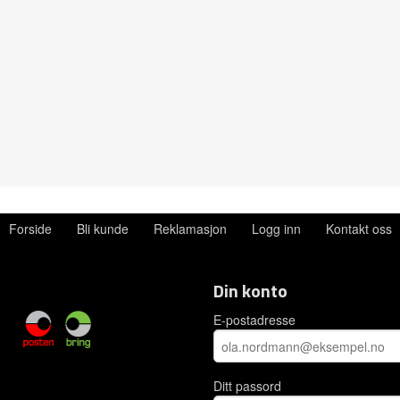
Forside
Bli kunde
Reklamasjon
Logg inn
Kontakt oss
Din konto
E-postadresse
Ditt passord