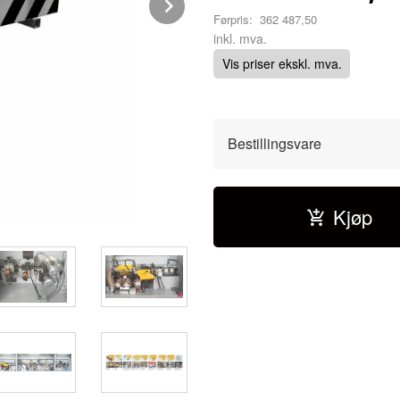
Next
Førpris:
362 487,50
Rabatt
inkl. mva.
Vis priser ekskl. mva.
Bestillingsvare
Kjøp