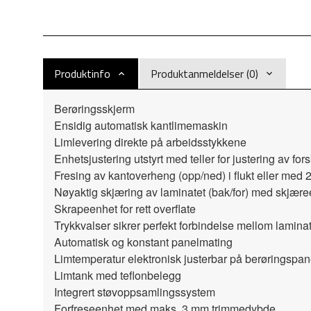
Produktinfo
Produktanmeldelser (0)
Berøringsskjerm
Ensidig automatisk kantlimemaskin
Limlevering direkte på arbeidsstykkene
Enhetsjustering utstyrt med teller for justering av fors
Fresing av kantoverheng (opp/ned) i flukt eller med
Nøyaktig skjæring av laminatet (bak/for) med skjær
Skrapeenhet for rett overflate
Trykkvalser sikrer perfekt forbindelse mellom lamina
Automatisk og konstant panelmating
Limtemperatur elektronisk justerbar på berøringspan
Limtank med teflonbelegg
Integrert støvoppsamlingssystem
Forfreseenhet med maks. 3 mm trimmedybde