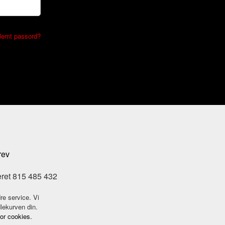
lemt passord?
rev
eret 815 485 432
re service. Vi
dlekurven din.
for cookies.