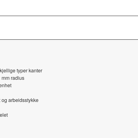
kjellige typer kanter
 2 mm radius
eenhet
t og arbeidsstykke
elet