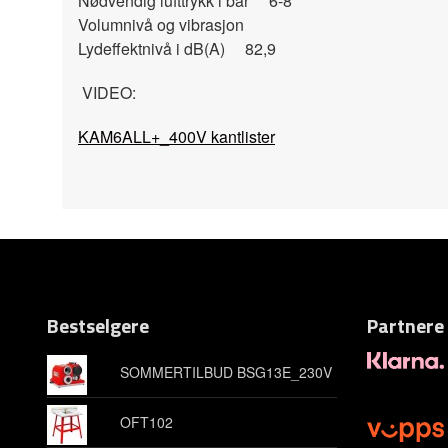
Nødvendig lufttrykk i bar 6-8
Volumnivå og vibrasjon
Lydeffektnivå i dB(A) 82,9
VIDEO:
KAM6ALL+_400V kantlister
Bestselgere
Partnere
SOMMERTILBUD BSG13E_230V
OFT102