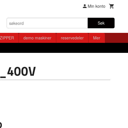
Min konto
Søk
ZIPPER
demo maskiner
reservedeler
Mer
_400V
0