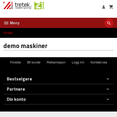
Gå
til
innholdet
Meny
Forside
demo maskiner
Forside
Bli kunde
Reklamasjon
Logg inn
Kontakt oss
Bestselgere
Partnere
Din konto