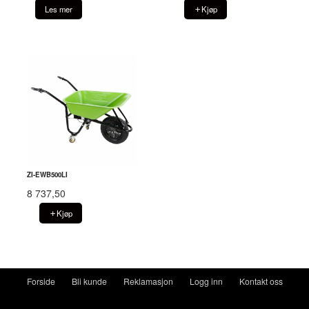
Les mer
Kjøp
ZI-EWB500LI
8 737,50
Kjøp
Forside
Bli kunde
Reklamasjon
Logg inn
Kontakt oss