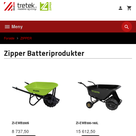
Gå
til
innholdet
Meny
Forside
ZIPPER
Zipper Batteriprodukter
ZI-EWB200S
ZI-EWB300-160L
8 737,50
15 612,50