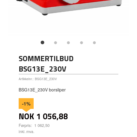
SOMMERTILBUD
BSG13E_230V
Artikkelnr.:
BSG13E_230V
BSG13E_230V borsliper
-1%
NOK
1 056,88
Førpris:
1 062,50
Rabatt
inkl. mva.