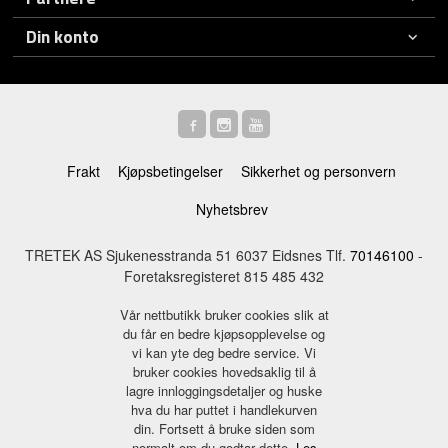
Din konto
Frakt
Kjøpsbetingelser
Sikkerhet og personvern
Nyhetsbrev
TRETEK AS Sjukenesstranda 51 6037 Eidsnes Tlf.
70146100
-
Foretaksregisteret 815 485 432
Vår nettbutikk bruker cookies slik at
du får en bedre kjøpsopplevelse og
vi kan yte deg bedre service. Vi
bruker cookies hovedsaklig til å
lagre innloggingsdetaljer og huske
hva du har puttet i handlekurven
din. Fortsett å bruke siden som
normalt om du godtar dette.
Les