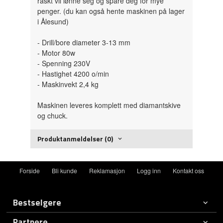
raskt vil lønne seg og spare deg for mye
penger. (du kan også hente maskinen på lager
i Ålesund)
- Drill/bore diameter 3-13 mm
- Motor 80w
- Spenning 230V
- Hastighet 4200 o/min
- Maskinvekt 2,4 kg
Maskinen leveres komplett med diamantskive
og chuck.
Produktanmeldelser (0)
Forside
Bli kunde
Reklamasjon
Logg inn
Kontakt oss
Bestselgere
Partnere