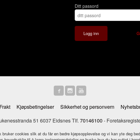
Ditt passord
G
Frakt
Kjøpsbetingelser
Sikkerhet og personvern
Nyhetsb
enesstranda 51 6037 Eidsnes Tlf.
70146100
- Foretaksregist
k bruker cookies slik at du får en bedre kjøpsopplevelse og vi kan yte deg bed
s hovedsaklig til å lagre innloggingsdetaljer og huske hva du har puttet i han