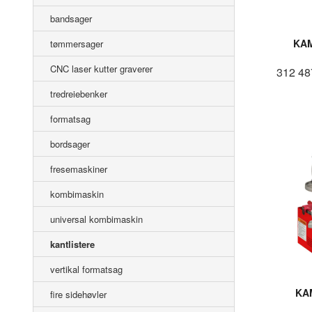
bandsager
KAM
tømmersager
CNC laser kutter graverer
312 48
tredreiebenker
formatsag
bordsager
fresemaskiner
kombimaskin
universal kombimaskin
kantlistere
vertikal formatsag
KA
fire sidehøvler