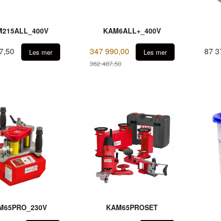
215ALL_400V
KAM6ALL+_400V
7,50
347 990,00
87 3
Les mer
Les mer
362 487,50
Rabatt
M65PRO_230V
KAM65PROSET