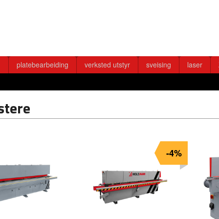
g
platebearbeiding
verksted utstyr
sveising
laser
stere
-4%