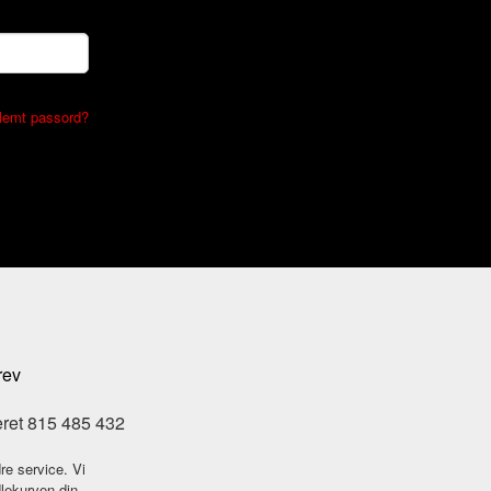
lemt passord?
rev
eret 815 485 432
re service. Vi
dlekurven din.