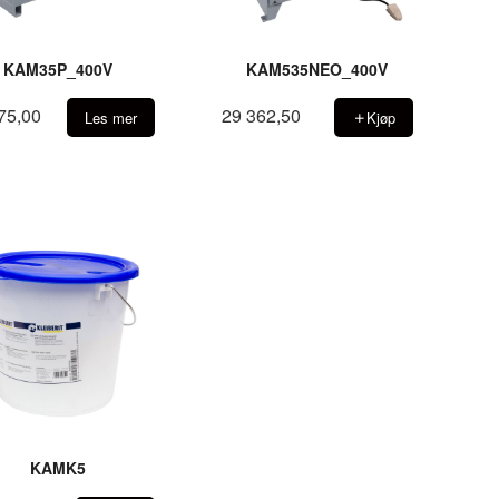
KAM35P_400V
KAM535NEO_400V
75,00
29 362,50
Les mer
Kjøp
KAMK5