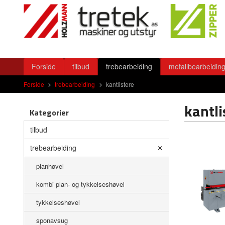
Gå
Lukk
til
innholdet
Produkter
Forside
tilbud
trebearbeiding
metallbearbeidin
Forside
trebearbeiding
kantlistere
kantli
Kategorier
tilbud
trebearbeiding
planhøvel
kombi plan- og tykkelseshøvel
tykkelseshøvel
sponavsug