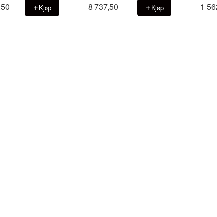
,50
8 737,50
1 56
Kjøp
Kjøp