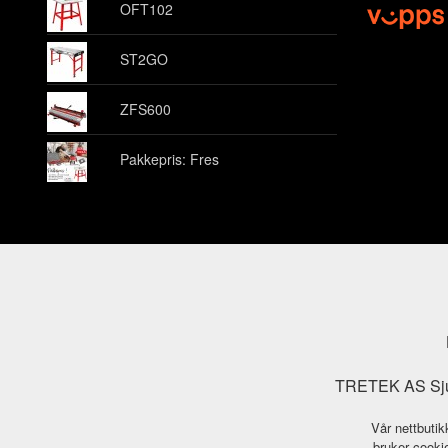
OFT102
ST2GO
ZFS600
Pakkepris: Fres
TRETEK AS Sjuk
Vår nettbutik
bruker cookie