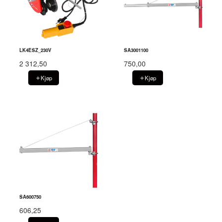
LK4ESZ_230V
SA3001100
2 312,50
750,00
Kjøp
Kjøp
SA600750
606,25