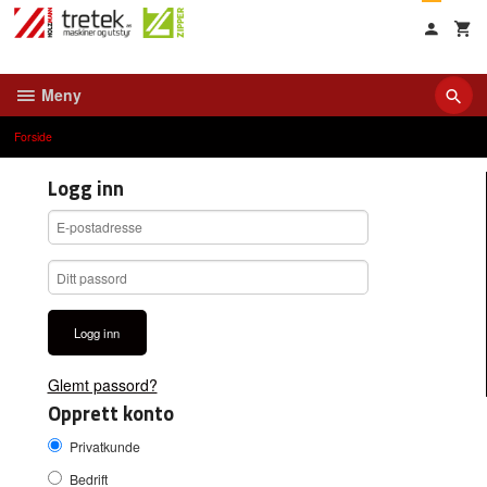
Gå
til
innholdet
Meny
Forside
Logg inn
Glemt passord?
Opprett konto
Privatkunde
Bedrift