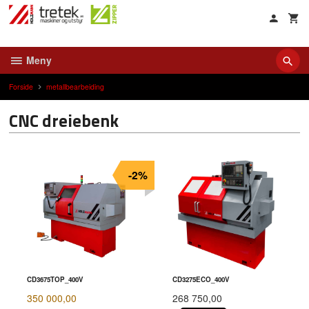
Gå
til
innholdet
Meny
Forside
metallbearbeiding
CNC dreiebenk
-2%
CD3675TOP_400V
CD3275ECO_400V
350 000,00
268 750,00