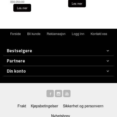
356 250,00
Les mer
Rabatt
Les mer
Forside
Bli kunde
Reklamasjon
Logg inn
Kontakt oss
Bestselgere
Partnere
Din konto
Frakt
Kjøpsbetingelser
Sikkerhet og personvern
Nyhetsbrev