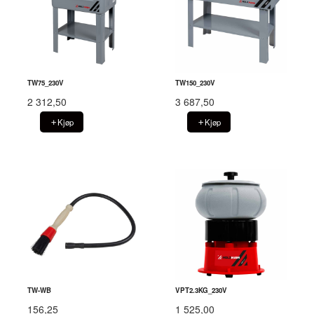
TW75_230V
TW150_230V
2 312,50
3 687,50
Kjøp
Kjøp
TW-WB
VPT2.3KG_230V
156,25
1 525,00