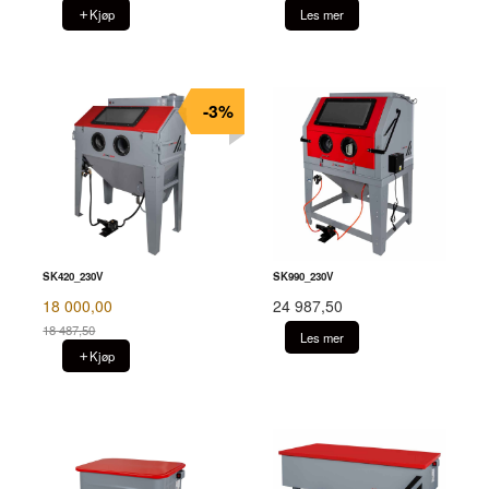
Kjøp
Les mer
-3%
SK420_230V
SK990_230V
18 000,00
24 987,50
18 487,50
Les mer
Rabatt
Kjøp