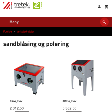
Gå
til
innholdet
Meny
Forside
verksted utstyr
sandblåsing og polering
SK90_230V
SK220_230V
2 312,50
5 362,50