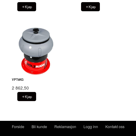
Kjøp
Kjøp
VPT8KG
2 862,50
Kjøp
Forside
Bli kunde
Reklamasjon
Logg inn
Kontakt oss