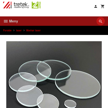
Gå
til
innholdet
Meny
Forside
laser
tilbehør laser