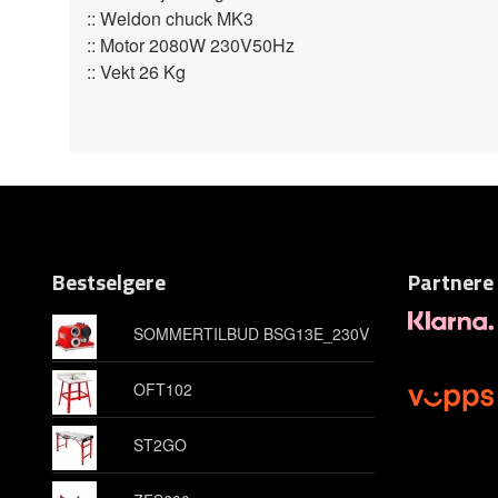
:: Weldon chuck MK3
:: Motor 2080W 230V50Hz
:: Vekt 26 Kg
Bestselgere
Partnere
SOMMERTILBUD BSG13E_230V
OFT102
ST2GO