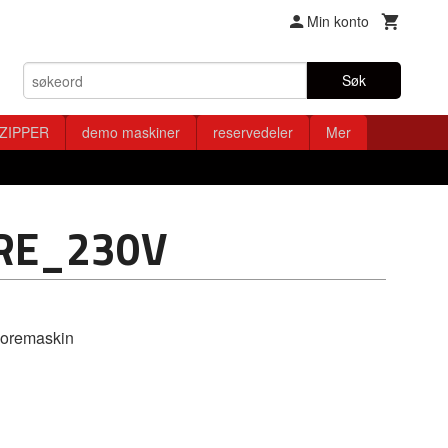
Min konto
Søk
ZIPPER
demo maskiner
reservedeler
Mer
RE_230V
oremaskin