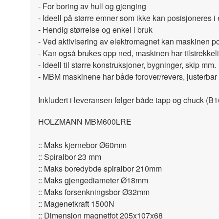
- For boring av hull og gjenging
- Ideell på større emner som ikke kan posisjoneres i
- Hendig størrelse og enkel i bruk
- Ved aktivisering av elektromagnet kan maskinen pos
- Kan også brukes opp ned, maskinen har tilstrekkelig
- Ideell til større konstruksjoner, bygninger, skip mm.
- MBM maskinene har både forover/revers, justerbar
Inkludert i leveransen følger både tapp og chuck (B1
HOLZMANN MBM600LRE
:: Maks kjernebor Ø60mm
:: Spiralbor 23 mm
:: Maks boredybde spiralbor 210mm
:: Maks gjengediameter Ø18mm
:: Maks forsenkningsbor Ø32mm
:: Magenetkraft 1500N
:: Dimensjon magnetfot 205x107x68