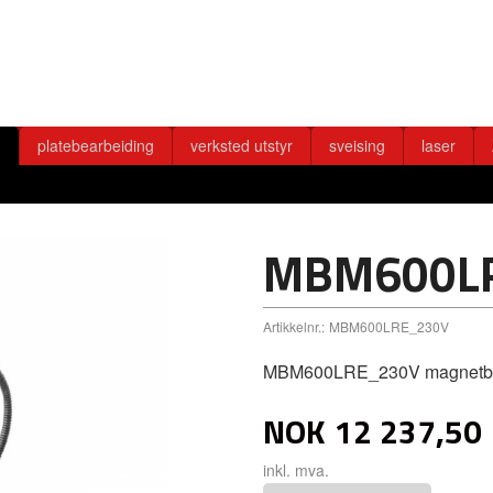
g
platebearbeiding
verksted utstyr
sveising
laser
MBM600L
Artikkelnr.:
MBM600LRE_230V
MBM600LRE_230V magnetb
NOK
12 237,50
inkl. mva.