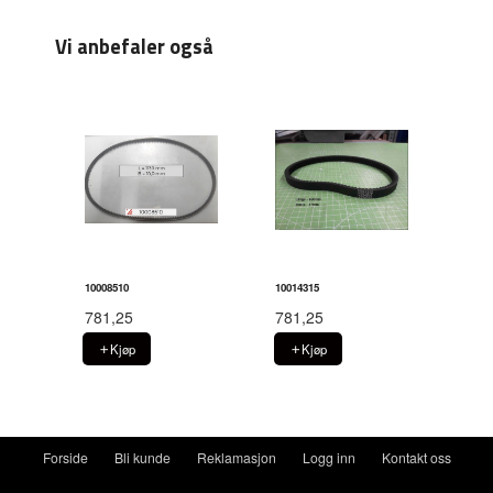
Vi anbefaler også
10008510
10014315
781,25
781,25
Kjøp
Kjøp
Forside
Bli kunde
Reklamasjon
Logg inn
Kontakt oss