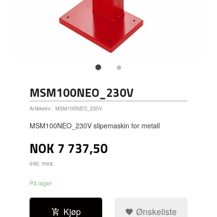
MSM100NEO_230V
Artikkelnr.:
MSM100NEO_230V
MSM100NEO_230V slipemaskin for metall
NOK
7 737,50
inkl. mva.
På lager
Kjøp
Ønskeliste