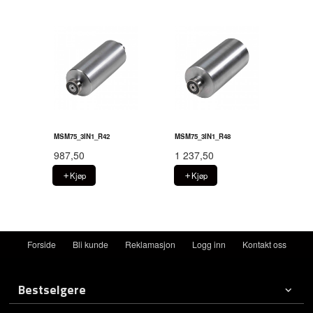
MSM75_3IN1_R42
MSM75_3IN1_R48
987,50
1 237,50
Kjøp
Kjøp
Forside
Bli kunde
Reklamasjon
Logg inn
Kontakt oss
Bestselgere