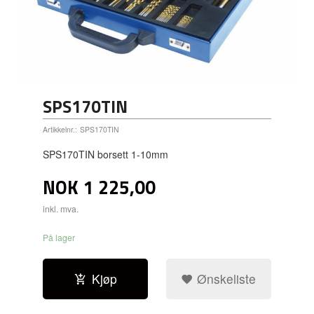
SPS170TIN
Artikkelnr.:
SPS170TIN
SPS170TIN borsett 1-10mm
NOK
1 225,00
inkl. mva.
På lager
Kjøp
Ønskeliste