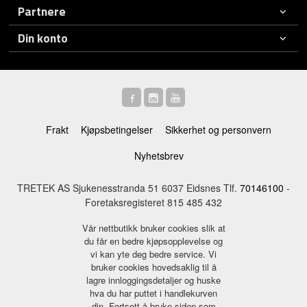
Partnere
Din konto
Frakt
Kjøpsbetingelser
Sikkerhet og personvern
Nyhetsbrev
TRETEK AS Sjukenesstranda 51 6037 Eidsnes Tlf.
70146100
-
Foretaksregisteret 815 485 432
Vår nettbutikk bruker cookies slik at
du får en bedre kjøpsopplevelse og
vi kan yte deg bedre service. Vi
bruker cookies hovedsaklig til å
lagre innloggingsdetaljer og huske
hva du har puttet i handlekurven
din. Fortsett å bruke siden som