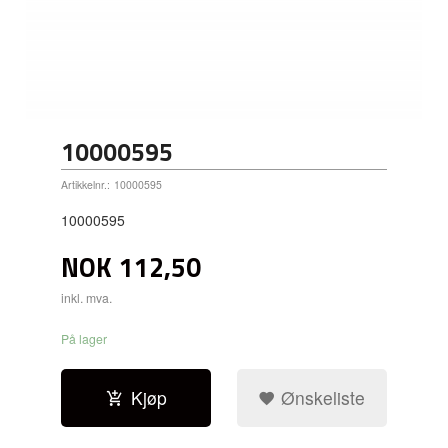
10000595
Artikkelnr.:
10000595
10000595
NOK
112,50
inkl. mva.
På lager
Kjøp
Ønskeliste