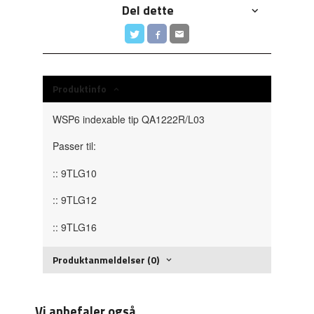
Del dette
Produktinfo
WSP6 indexable tip QA1222R/L03
Passer til:
:: 9TLG10
:: 9TLG12
:: 9TLG16
Produktanmeldelser (0)
Vi anbefaler også