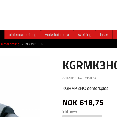
g
platebearbeiding
verksted utstyr
sveising
laser
r metalldreiing
KGRMK3HQ
KGRMK3H
Artikkelnr.:
KGRMK3HQ
KGRMK3HQ senterspiss
NOK
618,75
inkl. mva.