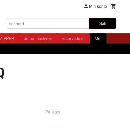
Min konto
Søk
ZIPPER
demo maskiner
reservedeler
Mer
Q
På lager