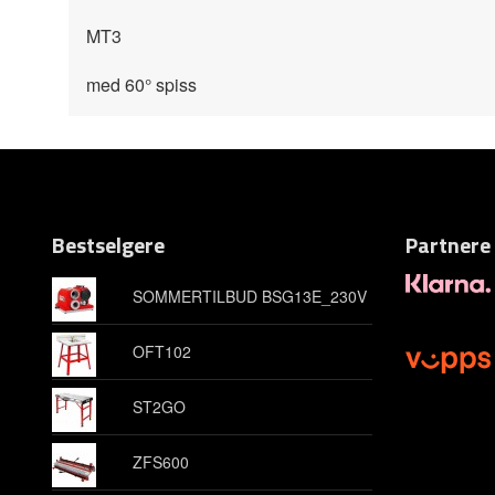
MT3
med 60° spiss
Bestselgere
Partnere
SOMMERTILBUD BSG13E_230V
OFT102
ST2GO
ZFS600