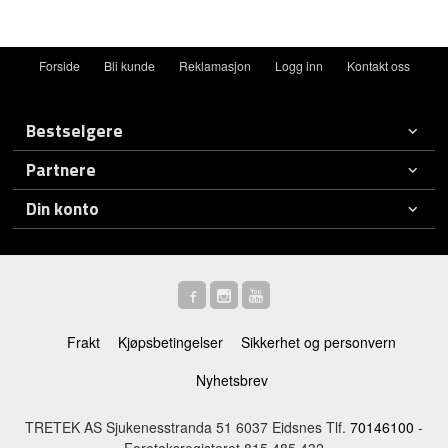
Forside
Bli kunde
Reklamasjon
Logg inn
Kontakt oss
Bestselgere
Partnere
Din konto
Frakt
Kjøpsbetingelser
Sikkerhet og personvern
Nyhetsbrev
TRETEK AS Sjukenesstranda 51 6037 Eidsnes Tlf.
70146100
-
Foretaksregisteret 815 485 432