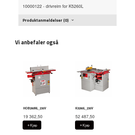
10000122 - drivreim for K5260L
Produktanmeldelser (0)
Vi anbefaler også
HOB260NL_230V
K5260L_230V
19 362,50
52 487,50
Kjøp
Kjøp