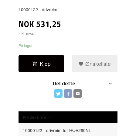
10000122 - drivreim
NOK
531,25
inkl. mva.
På lager
Kjøp
Ønskeliste
Del dette
Produktinfo
10000122 - drivreim for HOB260NL