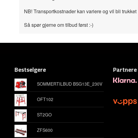
NB! Transportkostnader kan variere og vil bli trukket ifr
Så spør gjerne om tilbud først :-)
Bestselgere
Partnere
SOMMERTILBUD BSG13E_230V
OFT102
ST2GO
ZFS600