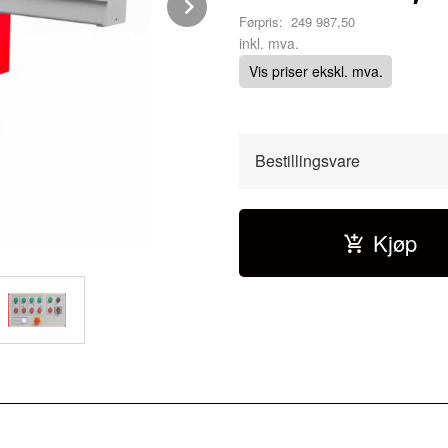
Next
Førpris:
249 987,50
Rabatt
inkl. mva.
Vis priser ekskl. mva.
Bestillingsvare
Kjøp