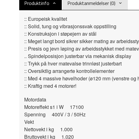
Produktinfo
Produktanmeldelser (0)
:: Europeisk kvalitet
:: Solid, tung og vibrasjonssvak oppstilling
:: Konstruksjon i støpejern av stål
:: Meget langt bord sikrer sikker mating av arbeidsst
:: Presis og jevn løping av arbeidsstykket med matev
.. Spindelposisjon justerbar via mekanisk display
:: Trykk på hver matevalse trinnløst justerbart
:: Oversiktlig arrangerte kontrollelementer
:: Med 4 massive høvelhoder (ø120 mm (venstre og
:: Kraftig med 4 motorer!
Motordata
Motoreffekt s1 i W 17100
Spenning 400V / 3 / 50Hz
Vekt
Nettovekt i kg 1.000
Bruttovekt i kg 1.020