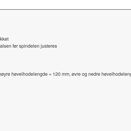
ykket
alsen før spindelen justeres
 høyre høvelhodelengde = 120 mm, øvre og nedre høvelhodele