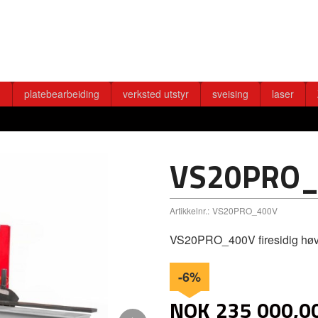
g
platebearbeiding
verksted utstyr
sveising
laser
VS20PRO_
Artikkelnr.:
VS20PRO_400V
VS20PRO_400V firesidig høv
-6%
NOK
235 000,0