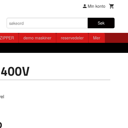
Min konto
Søk
ZIPPER
demo maskiner
reservedeler
Mer
400V
el
0