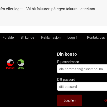
a eller lagt til. Vil bli fakturert på egen faktura i etterkant.
Forside
Bli kunde
Reklamasjon
Logg inn
Kontakt oss
Din konto
E-postadresse
Ditt passord
G