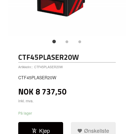
CTF45PLASER20W
Artikkelnr.:
CTF45PLASER20W
CTF45PLASER20W
NOK
8 737,50
inkl. mva.
På lager
Kjøp
Ønskeliste