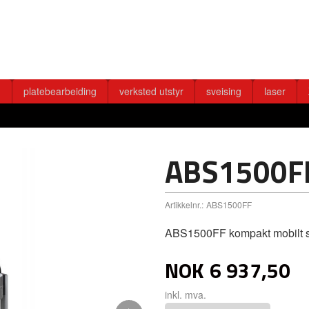
g
platebearbeiding
verksted utstyr
sveising
laser
ABS1500F
Artikkelnr.:
ABS1500FF
ABS1500FF kompakt mobilt sp
NOK
6 937,50
inkl. mva.