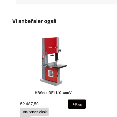
Vi anbefaler også
HBS600DELUX_400V
52 487,50
Kjøp
Vis priser ekskl.