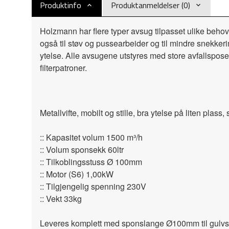
Produktinfo
Produktanmeldelser (0)
Holzmann har flere typer avsug tilpasset ulike behov
også til støv og pussearbeider og til mindre snekke
ytelse. Alle avsugene utstyres med store avfallspose
filterpatroner.
Metallvifte, mobilt og stille, bra ytelse på liten plass,
:: Kapasitet volum 1500 m³/h
:: Volum sponsekk 60ltr
:: Tilkoblingsstuss Ø 100mm
:: Motor (S6) 1,00kW
:: Tilgjengelig spenning 230V
:: Vekt 33kg
Leveres komplett med sponslange Ø100mm til gulv