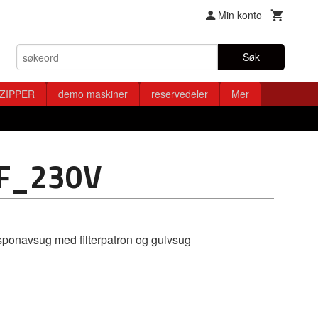
Min konto
Søk
ZIPPER
demo maskiner
reservedeler
Mer
F_230V
onavsug med filterpatron og gulvsug