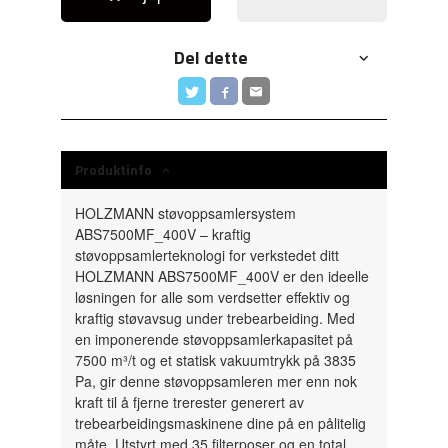
Del dette
Produktinfo
HOLZMANN støvoppsamlersystem
ABS7500MF_400V – kraftig
støvoppsamlerteknologi for verkstedet ditt
HOLZMANN ABS7500MF_400V er den ideelle
løsningen for alle som verdsetter effektiv og
kraftig støvavsug under trebearbeiding. Med
en imponerende støvoppsamlerkapasitet på
7500 m³/t og et statisk vakuumtrykk på 3835
Pa, gir denne støvoppsamleren mer enn nok
kraft til å fjerne trerester generert av
trebearbeidingsmaskinene dine på en pålitelig
måte. Utstyrt med 35 filterposer og en total