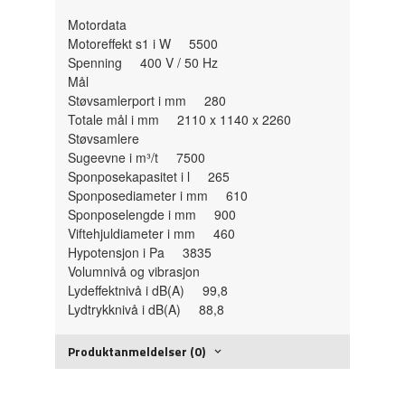
Motordata
Motoreffekt s1 i W 5500
Spenning 400 V / 50 Hz
Mål
Støvsamlerport i mm 280
Totale mål i mm 2110 x 1140 x 2260
Støvsamlere
Sugeevne i m³/t 7500
Sponposekapasitet i l 265
Sponposediameter i mm 610
Sponposelengde i mm 900
Viftehjuldiameter i mm 460
Hypotensjon i Pa 3835
Volumnivå og vibrasjon
Lydeffektnivå i dB(A) 99,8
Lydtrykknivå i dB(A) 88,8
Produktanmeldelser (0)