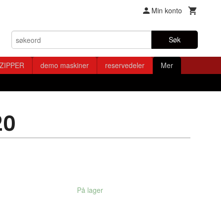
Min konto
Søk
ZIPPER
demo maskiner
reservedeler
Mer
20
På lager