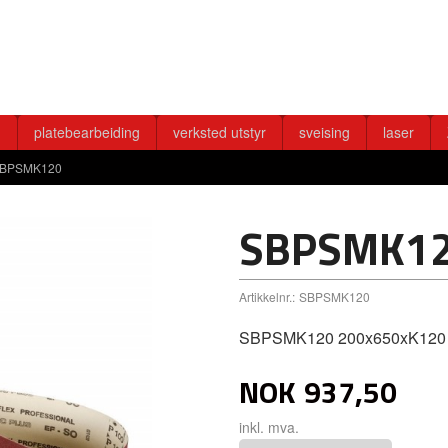
g
platebearbeiding
verksted utstyr
sveising
laser
BPSMK120
SBPSMK1
Artikkelnr.:
SBPSMK120
SBPSMK120 200x650xK120
NOK
937,50
inkl. mva.