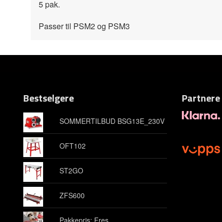
5 pak.
Passer til PSM2 og PSM3
Bestselgere
Partnere
SOMMERTILBUD BSG13E_230V
OFT102
ST2GO
ZFS600
Pakkepris: Fres