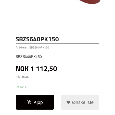
SBZS640PK150
Artikkelnr.:
SBZS640PK150
SBZS640PK150
NOK
1 112,50
inkl. mva.
På lager
Kjøp
Ønskeliste