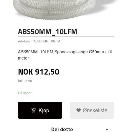
ABS50MM_10LFM
Artikkelnr.:
ABS50MM_10LFM
ABS50MM_10LFM Sponavsugslange Ø50mm / 10
meter
NOK
912,50
inkl. mva.
På lager
Kjøp
Ønskeliste
Del dette