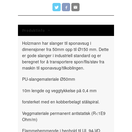
Produktinfo
Holzmann har slanger til sponavsug i
dimensjoner fra 50mm opp til Ø150 mm. Dette
er gode slanger i industriell standard og er
beregnet for å transportere spon/flis/støv fra
maskin til sponavsug/tilkoblingen.
PU-slangemateriale Ø50mm
10m lengde og veggtykkelse på 0,4 mm
forsterket med en kobberbelagt stålspiral.
Veggmateriale permanent antistatisk (R<1E9
Ohm/m)
Flammehemmende i henhold til UL 94-VO