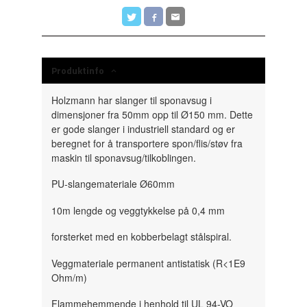
Produktinfo
Holzmann har slanger til sponavsug i
dimensjoner fra 50mm opp til Ø150 mm. Dette
er gode slanger i industriell standard og er
beregnet for å transportere spon/flis/støv fra
maskin til sponavsug/tilkoblingen.
PU-slangemateriale Ø60mm
10m lengde og veggtykkelse på 0,4 mm
forsterket med en kobberbelagt stålspiral.
Veggmateriale permanent antistatisk (R<1E9
Ohm/m)
Flammehemmende i henhold til UL 94-VO