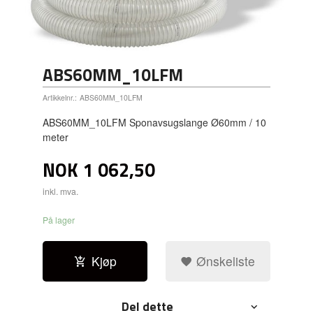
ABS60MM_10LFM
Artikkelnr.:
ABS60MM_10LFM
ABS60MM_10LFM Sponavsugslange Ø60mm / 10
meter
NOK
1 062,50
inkl. mva.
På lager
Kjøp
Ønskeliste
Del dette