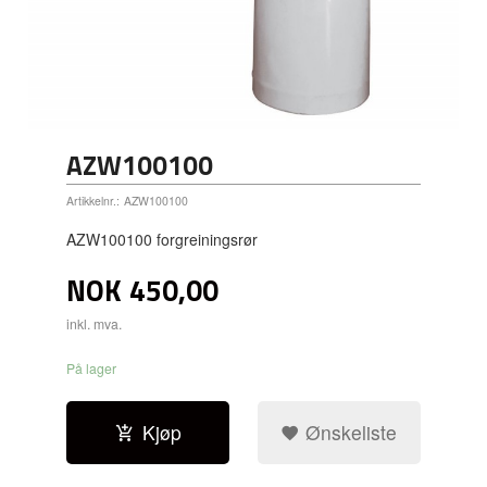
AZW100100
Artikkelnr.:
AZW100100
AZW100100 forgreiningsrør
NOK
450,00
inkl. mva.
På lager
Kjøp
Ønskeliste