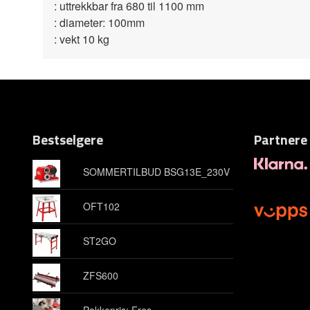
: uttrekkbar fra 680 til 1100 mm
: diameter: 100mm
: vekt 10 kg
Bestselgere
Partnere
SOMMERTILBUD BSG13E_230V
OFT102
ST2GO
ZFS600