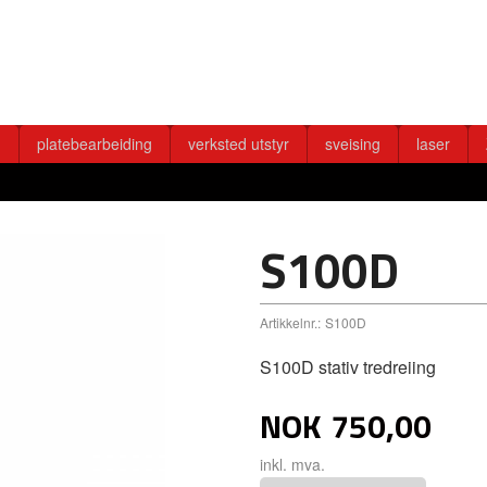
g
platebearbeiding
verksted utstyr
sveising
laser
S100D
Artikkelnr.:
S100D
S100D stativ tredreiing
NOK
750,00
inkl. mva.