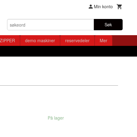
Min konto
Søk
ZIPPER
demo maskiner
reservedeler
Mer
På lager