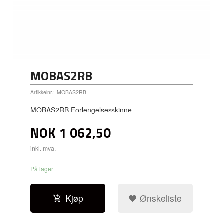
MOBAS2RB
Artikkelnr.:
MOBAS2RB
MOBAS2RB Forlengelsesskinne
NOK
1 062,50
inkl. mva.
På lager
Kjøp
Ønskeliste