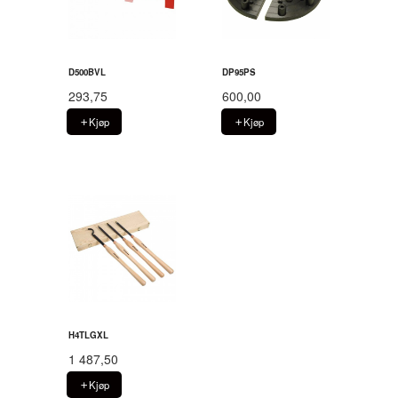
D500BVL
DP95PS
293,75
600,00
Kjøp
Kjøp
H4TLGXL
1 487,50
Kjøp