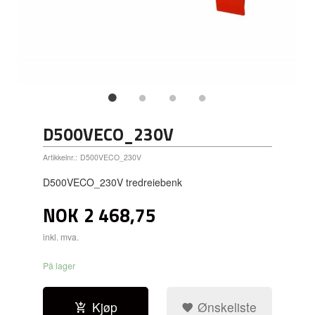
D500VECO_230V
Artikkelnr.:
D500VECO_230V
D500VECO_230V tredreiebenk
NOK
2 468,75
inkl. mva.
På lager
Kjøp
Ønskeliste