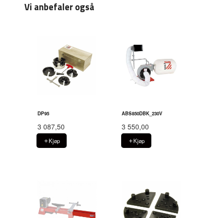
Vi anbefaler også
DP95
ABS850DBK_230V
3 087,50
3 550,00
Kjøp
Kjøp