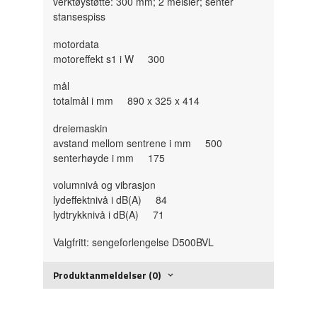
verktøystøtte: 300 mm; 2 meisler; senter
stansespiss
motordata
motoreffekt s1 i W 300
mål
totalmål i mm 890 x 325 x 414
dreiemaskin
avstand mellom sentrene i mm 500
senterhøyde i mm 175
volumnivå og vibrasjon
lydeffektnivå i dB(A) 84
lydtrykknivå i dB(A) 71
Valgfritt: sengeforlengelse D500BVL
Produktanmeldelser (0)