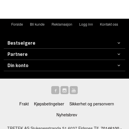
Forside
Bli kunde
Reklamasjon
Logg inn
Kontakt oss
Bestselgere
Partnere
Din konto
Frakt
Kjøpsbetingelser
Sikkerhet og personvern
Nyhetsbrev
TRETEK AS Sjukenesstranda 51 6037 Eidsnes Tlf.
70146100
-