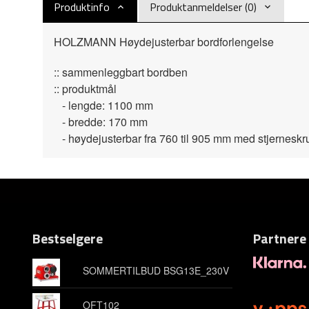
Produktinfo
Produktanmeldelser (0)
HOLZMANN Høydejusterbar bordforlengelse
:: sammenleggbart bordben
:: produktmål
- lengde: 1100 mm
- bredde: 170 mm
- høydejusterbar fra 760 til 905 mm med stjerneskr
Bestselgere
Partnere
SOMMERTILBUD BSG13E_230V
OFT102