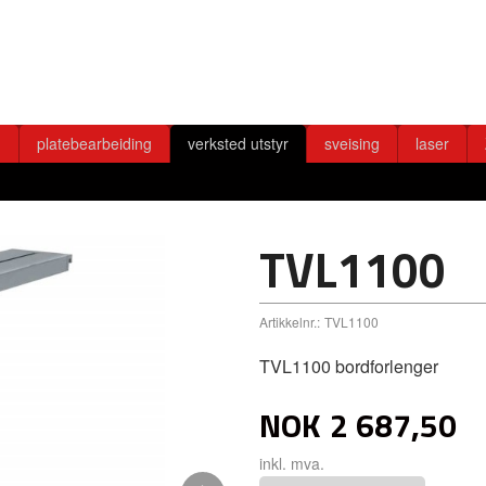
g
platebearbeiding
verksted utstyr
sveising
laser
TVL1100
Artikkelnr.:
TVL1100
TVL1100 bordforlenger
NOK
2 687,50
inkl. mva.