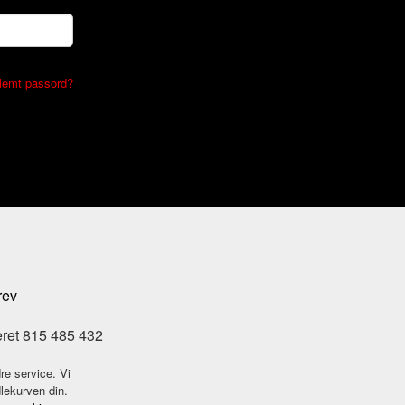
lemt passord?
rev
eret 815 485 432
re service. Vi
dlekurven din.