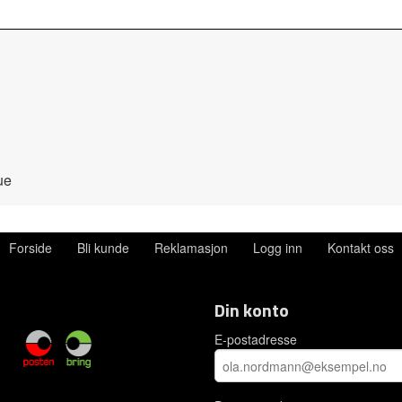
ue
Forside
Bli kunde
Reklamasjon
Logg inn
Kontakt oss
Din konto
E-postadresse