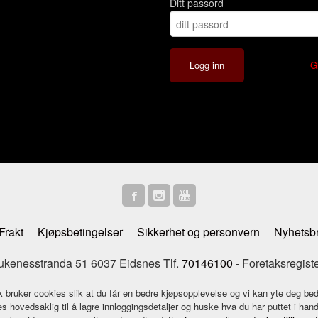
Ditt passord
G
Frakt
Kjøpsbetingelser
Sikkerhet og personvern
Nyhetsb
enesstranda 51 6037 Eidsnes Tlf.
70146100
- Foretaksregist
k bruker cookies slik at du får en bedre kjøpsopplevelse og vi kan yte deg bed
s hovedsaklig til å lagre innloggingsdetaljer og huske hva du har puttet i han