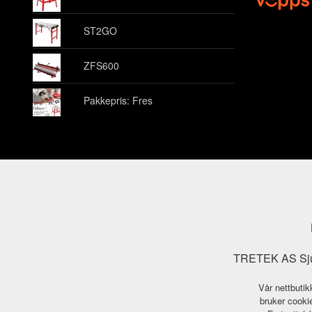
ST2GO
ZFS600
Pakkepris: Fres
TRETEK AS Sjuk
Vår nettbutik
bruker cookie