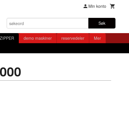
Min konto
Søk
ZIPPER
demo maskiner
reservedeler
Mer
5000