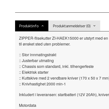
Produktinfo
Produktanmeldelser (0)
ZIPPER-flisekutter ZI-HAEK15000 er utstyrt med en kr
til ønsket sted uten problemer.
:: Stor innmatingstrakt
:: Justerbar utmating
:: Chassis som standard, inkl. tilhengerfeste
:: Elektrisk starter
:: Kuttskive med 2 vendbare kniver (170 x 50 x 7 mm
:: Knivhastighet 2000 min-1
Inkludert i leveransen: startbatteri (12V 20Ah), knive
Motordata