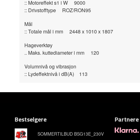
:: Motoreffekt s1 i W 9000
:: Drivstofftype ROZ/RON95
Mål
:: Totale mål i mm 2448 x 1010 x 1807
Hageverktøy
.. Maks. kuttediameter i mm 120
Volumnivå og vibrasjon
:: Lydeffektnivå i dB(A) 113
Bestselgere
Partnere
SOMMERTILBUD BSG13E_230V