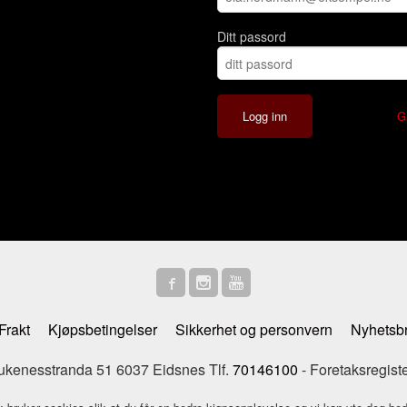
Ditt passord
G
Frakt
Kjøpsbetingelser
Sikkerhet og personvern
Nyhetsb
enesstranda 51 6037 Eidsnes Tlf.
70146100
- Foretaksregist