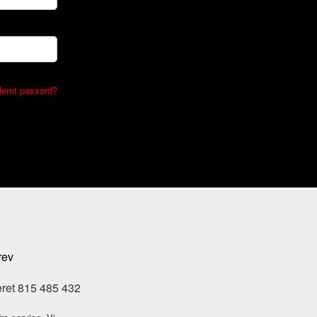
lemt passord?
rev
eret 815 485 432