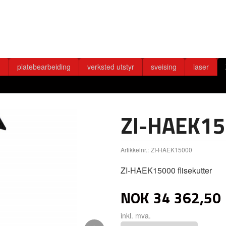
g
platebearbeiding
verksted utstyr
sveising
laser
ZI-HAEK1
Artikkelnr.:
ZI-HAEK15000
ZI-HAEK15000 flisekutter
NOK
34 362,50
inkl. mva.