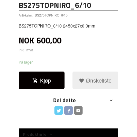
BS275TOPNIRO_6/10
Artikkelnr.:
BS275TOPNIRO_6/10
BS275TOPNIRO_6/10 2450x27x0,9mm
NOK
600,00
inkl. mva.
På lager
Kjøp
Ønskeliste
Del dette
Produktinfo