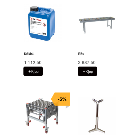
KSM5L
RB9
1 112,50
3 687,50
Kjøp
Kjøp
-5%