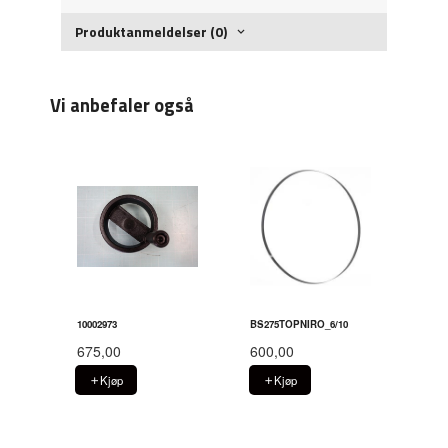
Produktanmeldelser (0)
Vi anbefaler også
10002973
BS275TOPNIRO_6/10
675,00
600,00
Kjøp
Kjøp