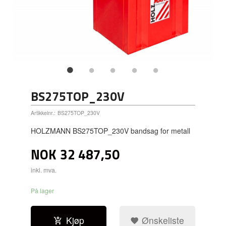
BS275TOP_230V
Artikkelnr.:
BS275TOP_230V
HOLZMANN BS275TOP_230V bandsag for metall
NOK
32 487,50
inkl. mva.
På lager
Kjøp
Ønskeliste