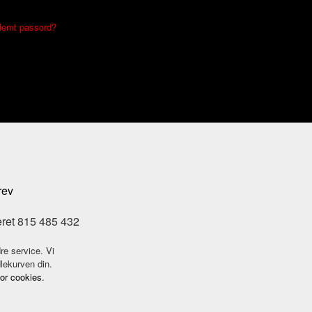
lemt passord?
rev
eret 815 485 432
re service. Vi
dlekurven din.
for cookies.