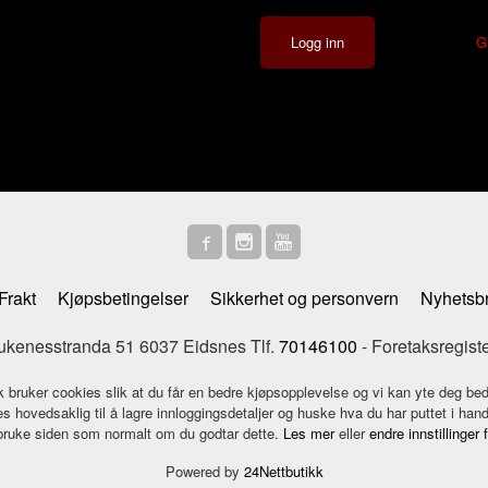
G
Frakt
Kjøpsbetingelser
Sikkerhet og personvern
Nyhetsb
enesstranda 51 6037 Eidsnes Tlf.
70146100
- Foretaksregist
k bruker cookies slik at du får en bedre kjøpsopplevelse og vi kan yte deg bed
s hovedsaklig til å lagre innloggingsdetaljer og huske hva du har puttet i han
 bruke siden som normalt om du godtar dette.
Les mer
eller
endre innstillinger 
Powered by
24Nettbutikk