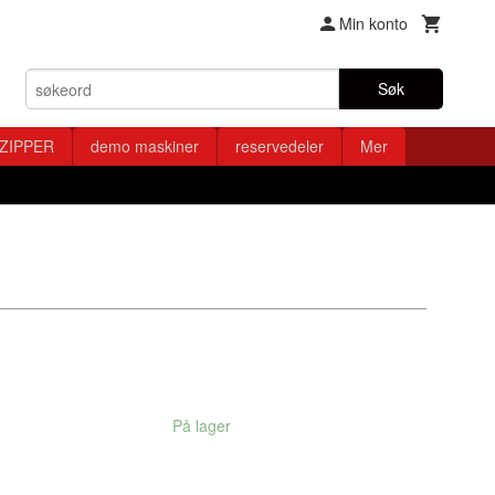
Min konto
Søk
ZIPPER
demo maskiner
reservedeler
Mer
På lager