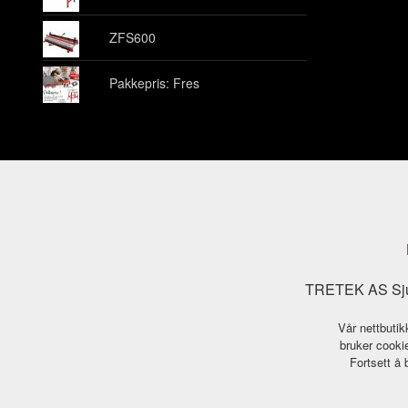
ZFS600
Pakkepris: Fres
TRETEK AS Sjuk
Vår nettbutik
bruker cookie
Fortsett å