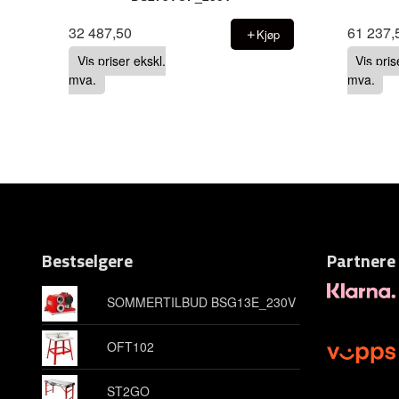
32 487,50
61 237,
Kjøp
Vis priser ekskl.
Vis pris
mva.
mva.
Bestselgere
Partnere
SOMMERTILBUD BSG13E_230V
OFT102
ST2GO