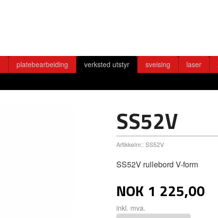
g
platebearbeiding
verksted utstyr
sveising
laser
SS52V
Artikkelnr.:
SS52V
SS52V rullebord V-form
NOK
1 225,00
inkl. mva.