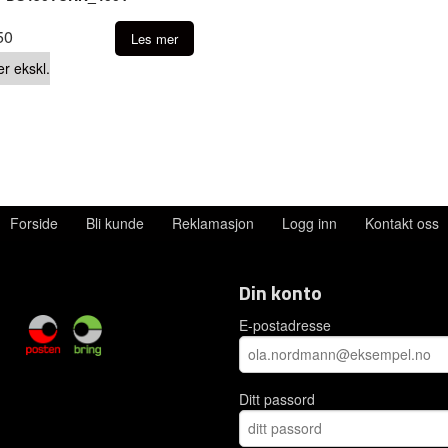
50
Les mer
er ekskl.
Forside
Bli kunde
Reklamasjon
Logg inn
Kontakt oss
Din konto
E-postadresse
Ditt passord